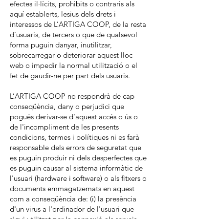
efectes il·lícits, prohibits o contraris als
aquí establerts, lesius dels drets i
interessos de L’ARTIGA COOP, de la resta
d'usuaris, de tercers o que de qualsevol
forma puguin danyar, inutilitzar,
sobrecarregar o deteriorar aquest lloc
web o impedir la normal utilització o el
fet de gaudir-ne per part dels usuaris.
L’ARTIGA COOP no respondrà de cap
conseqüència, dany o perjudici que
pogués derivar-se d'aquest accés o ús o
de l'incompliment de les presents
condicions, termes i polítiques ni es farà
responsable dels errors de seguretat que
es puguin produir ni dels desperfectes que
es puguin causar al sistema informàtic de
l'usuari (hardware i software) o als fitxers o
documents emmagatzemats en aquest
com a conseqüència de: (i) la presència
d'un virus a l'ordinador de l'usuari que