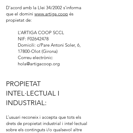
D’acord amb la Llei 34/2002 s’informa
que el domini
www.artiga.coop
és
propietat de:
L’ARTIGA COOP SCCL
NIF: F02642478
Domicili: c/Pare Antoni Soler, 6,
17800-Olot (Girona)
Correu electrònic:
hola@artigacoop.org
PROPIETAT
INTEL·LECTUAL I
INDUSTRIAL:
L’usuari reconeix i accepta que tots els
drets de propietat industrial i intel·lectual
sobre els continguts i/o qualsevol altre