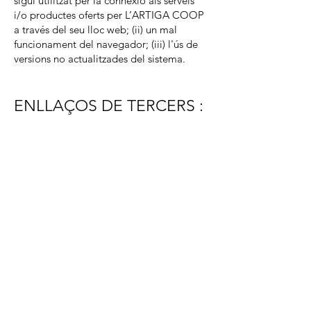
sigui utilitzat per la connexió als serveis
i/o productes oferts per L’ARTIGA COOP
a través del seu lloc web; (ii) un mal
funcionament del navegador; (iii) l'ús de
versions no actualitzades del sistema.
ENLLAÇOS DE TERCERS :
En cas que L’ARTIGA COOP inclogui en
el seu lloc web enllaços a pàgines dels
seus col·laboradors, únicament amb la
intenció de fer difusió d’aquests.
L’ARTIGA COOP no es fa responsable ni
dels continguts ni de les informacions
comercials incloses en aquests llocs o de
qualsevol dels serveis o pràctiques que es
vinculin o relacionin amb les pàgines web
enllaçades, ni de les mesures de seguretat
adoptades per qualsevol altra pàgina web
a la qual es tingui accés des d’aquest lloc