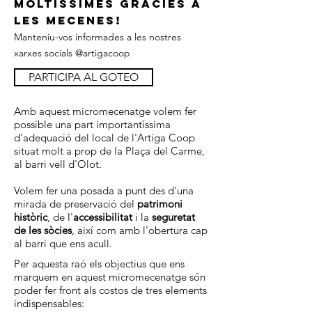
MOLTÍSSIMES GRÀCIES A
LES MECENES!
Manteniu-vos informades a les nostres
xarxes socials @artigacoop
PARTICIPA AL GOTEO
Amb aquest micromecenatge volem fer
possible una part importantíssima
d'adequació del local de l'Artiga Coop
situat molt a prop de la Plaça del Carme,
al barri vell d'Olot.
Volem fer una posada a punt des d'una
mirada de preservació del
patrimoni
històric
, de l'
accessibilitat
i la
seguretat
de les sòcies
, així com amb l'obertura cap
al barri que ens acull.
Per aquesta raó els objectius que ens
marquem en aquest micromecenatge són
poder fer front als costos de tres elements
indispensables: