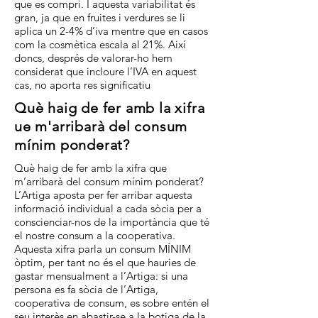
que es compri. I aquesta variabilitat és
gran, ja que en fruites i verdures se li
aplica un 2-4% d’iva mentre que en casos
com la cosmètica escala al 21%. Així
doncs, després de valorar-ho hem
considerat que incloure l’IVA en aquest
cas, no aporta res significatiu
Què haig de fer amb la xifra
ue m'arribarà del consum
mínim ponderat?
Què haig de fer amb la xifra que
m’arribarà del consum mínim ponderat?
L’Artiga aposta per fer arribar aquesta
informació individual a cada sòcia per a
conscienciar-nos de la importància que té
el nostre consum a la cooperativa.
Aquesta xifra parla un consum MÍNIM
òptim, per tant no és el que hauries de
gastar mensualment a l’Artiga: si una
persona es fa sòcia de l’Artiga,
cooperativa de consum, es sobre entén el
seu interès en abastir-se a la botiga de la