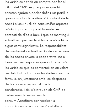
les variables a tenir en compte per fer el
càlcul del CMP.Les preguntes que hi
consten ajuden a poder definir un perfil, a
grosso modo, de la situació i context de la
sòcia i el seu nucli de consum.Per aquesta
raó és important, que el formulari es
contesti de d'alt a baix, i que es mantingui
actualitzat quan en la vida de la sòcia hi ha
algun canvi significatiu. La responsabilitat
de mantenir-lo actualitzat és de cadascuna
de les sòcies envers la cooperativa, no a
l'inversa. Les respostes que s'obtenen són
les variables que es converteixen en valors
per tal d'introduir totes les dades dins una
fórmula, on juntament amb les despeses
de la cooperativa, es calcula la
ponderació, i així s’extreuen els CMP de
cadascuna de les sòcies de
consum.Aprofitem per recalcar la
importància de la informació detallada