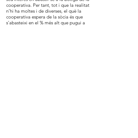
cooperativa. Per tant, tot i que la realitat
n’hi ha moltes i de diverses, el què la
cooperativa espera de la sòcia és que
s’abasteixi en el % més alt que pugui a
l’Artiga. Així doncs aquesta xifra que
rebràs del teu CMP és el mínim de
consum que hauries de fer a l’Artiga.
I si resulta que supero amb
escreix aquesta xifra?
Doncs enhorabona! Per què vol dir que
t’estàs abastint a la cooperativa, el teu
objectiu i el de totes les sòcies. I no
només això amb el teu consum també
«pal·liem» el no consum d’altres sòcies en
actiu. Gràcies per fer l’Artiga gran i posar
el teu granet de sorra en fer-la més
estable econòmicament.