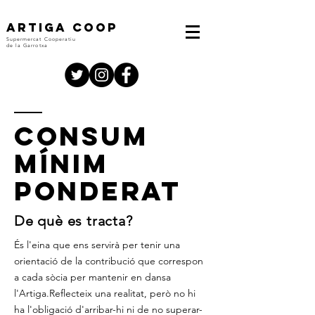
ARTIGA COOP
Supermercat Cooperatiu
de la Garrotxa
CONSUM
Mínim
ponderat
De què es tracta?
És l'eina que ens servirà per tenir una
orientació de la contribució que correspon
a cada sòcia per mantenir en dansa
l'Artiga.Reflecteix una realitat, però no hi
ha l'obligació d'arribar-hi ni de no superar-