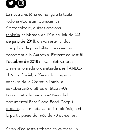
La nostra història comença a la taula
rodona
«Consum Conscient i
Agroecològic, quines opcions
tenim?»
celebrada en l’Aplec-Tek del
22
de juny de 2018
, on va sortir la idea
d’explorar la possibilitat de crear un
economat a la Garrotxa. Estirant aquest fil,
l’
octubre de 2018
es va celebrar una
primera jornada organitzada per l’ANEGx,
el Núria Social, la Xarxa de grups de
consum de la Garrotxa i amb la
col·laboració d’altres entitats:
«Un
Economat a la Garrotxa? Passi del
documental Park Slope Food Coop i
debat»
. La jornada va tenir molt èxit, amb
la participació de més de 70 persones.
Arran d'aquesta trobada es va crear un