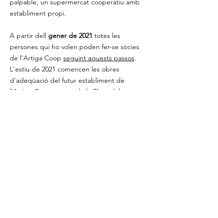
palpable, un supermercat cooperatiu amb
establiment propi.
A partir dell
gener de 2021
totes les
persones qui ho volen poden fer-se sòcies
de l'Artiga Coop
seguint aquests passos
.
L'estiu de 2021 comencen les obres
d'adeqüació del futur establiment de
l'Artiga Coop a tocar de la Plaça del
Carme d'Olot, la Garrotxa.
ContactE
hola@artigacoop.org
Ens trobaràs a tocar de la plaça del Carme
d'Olot:
Artiga Coop, SCCL
c/Pare Antoni Soler, 6
17800 - Olot