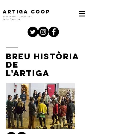
ARTIGA COOP
Supermercat Cooperatiu
de la Garrotxa
breu història
de
l'artiga